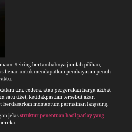
maan. Seiring bertambahnya jumlah pilihan,
 harus benar untuk mendapatkan pembayaran penuh
aktu.
dalam tim, cedera, atau pergerakan harga akibat
m satu tiket, ketidakpastian tersebut akan
pat berdasarkan momentum permainan langsung.
gan jelas
struktur penentuan hasil parlay yang
mereka.