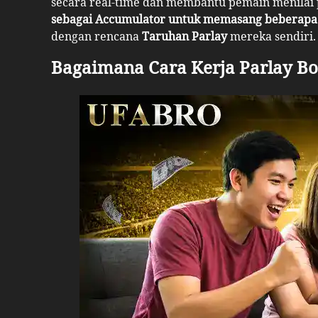
secara real-time dan membantu pemain menilai 
sebagai Accumulator untuk memasang beberapa p
dengan rencana
Taruhan Parlay
mereka sendiri.
Bagaimana Cara Kerja Parlay Bo