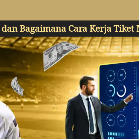
, dan Bagaimana Cara Kerja Tiket