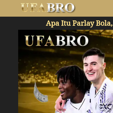
Apa Itu Parlay Bola