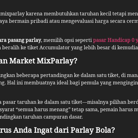
 mixparlay karena membutuhkan taruhan kecil tetapi me
 gaya bermain pribadi atau mengevaluasi harga secara cer
ara pasang parlay
, memilih opsi seperti
pasar Handicap 0 
beralih ke tiket Accumulator yang lebih besar di kemudia
an Market MixParlay?
kan beberapa pertandingan ke dalam satu tiket, di man
ng. Hal ini membuatnya ideal bagi pemula yang mengingin
pasar taruhan ke dalam satu tiket—misalnya pilihan be
n syarat “semua harus menang” tetap sama, pemain harus me
andingkan taruhan campuran dasar.
us Anda Ingat dari Parlay Bola?