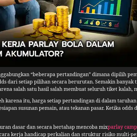
gabungkan “beberapa pertandingan” dimana dipilih pemai
ds dari setiap pilihan secara berurutan. Semakin banyak 
arena salah satu hasil salah membuat seluruh tiket kalah,
eh karena itu, harga setiap pertandingan di dalam taruh
 kesiapan susunan pemain, atau tekanan pasar. Ketika odds
uran dasar dan secara bertahap mencoba mix
parlay camp
ra kerja handicap perkalian dan struktur risiko multi-pe