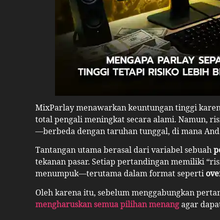
MixParlay menawarkan keuntungan tinggi karena
total pengali meningkat secara alami. Namun, r
—berbeda dengan taruhan tunggal, di mana And
Tantangan utama berasal dari variabel sebuah
p
tekanan pasar. Setiap pertandingan memiliki “ris
menumpuk—terutama dalam format seperti
ove
Oleh karena itu, sebelum menggabungkan pertan
mengharuskan semua pilihan menang
agar dapat